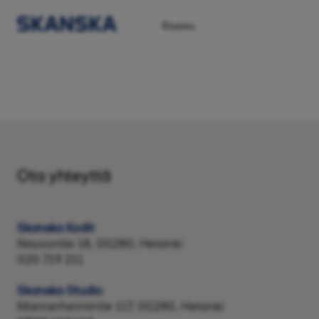
Etusivu
Ota yhteyttä
Skanska Kodit
Nauvontie 18, 00280, Helsinki
020 719 211
Skanska Studio
Mannerheimintie 117, 00280, Helsinki