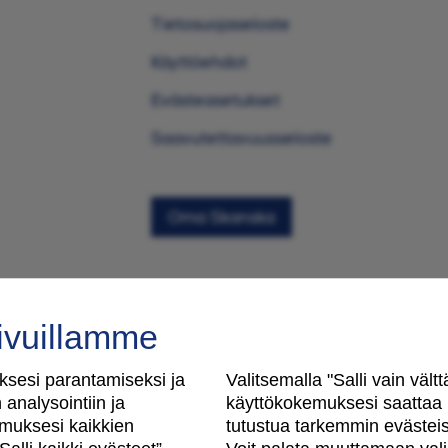
Tietosuojaseloste
Käyttöehdot
Evästeasetukset
Saavutettavuusseloste
Oma Skanska
ivuillamme
sesi parantamiseksi ja
Valitsemalla "Salli vain väl
analysointiin ja
käyttökokemuksesi saattaa m
muksesi kaikkien
tutustua tarkemmin evästeisi