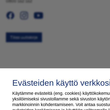
0800 162 162
Tilaa uutiskirje
Evästeiden käyttö verkkos
Käytämme evästeitä (eng. cookies) käyttökokemuk
yksilöimiseksi sivustollamme sekä sivuston käytön 
markkinoinnin kohdentamiseen. Voit antaa suostu