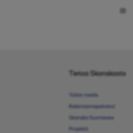
Tietoa Skanskasta
Töihin meille
Rakentamispalvelut
Skanska Suomessa
Projektit