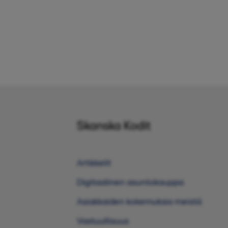
Skanska Kodit
Artikkelit
Digitaalinen asuntokauppa
Asiakkaiden kokemuksia meistä
Vastuullisuus