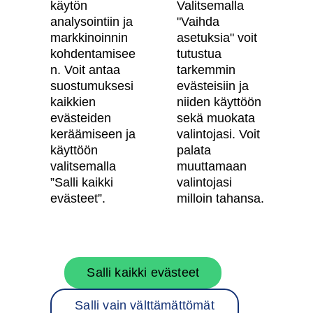
käytön
Valitsemalla
Asiakkaiden kokemuksia meistä
analysointiin ja
"Vaihda
Vastuullisuus
markkinoinnin
asetuksia" voit
kohdentamisee
tutustua
Tietosuojaseloste
n. Voit antaa
tarkemmin
suostumuksesi
evästeisiin ja
Käyttöehdot
kaikkien
niiden käyttöön
Evästeasetukset
evästeiden
sekä muokata
keräämiseen ja
valintojasi. Voit
Saavutettavuusseloste
käyttöön
palata
valitsemalla
muuttamaan
”Salli kaikki
valintojasi
Oma Skanska
evästeet”.
milloin tahansa.
Tietoa Skanskasta
Salli kaikki evästeet
Töihin meille
Salli vain välttämättömät