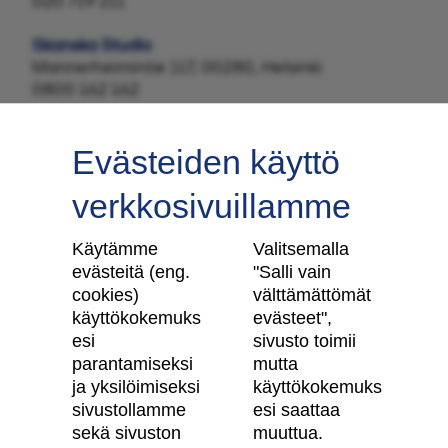
020 719 211
Skanska Studio
Mannerheimintie 117, 00280, Helsinki
0800 162 162
Evästeiden käyttö
verkkosivuillamme
Tilaa uutiskirje
Käytämme
Valitsemalla
evästeitä (eng.
"Salli vain
cookies)
välttämättömät
käyttökokemuks
evästeet",
Skanska Kodit
esi
sivusto toimii
parantamiseksi
mutta
Artikkelit
ja yksilöimiseksi
käyttökokemuks
sivustollamme
esi saattaa
Digitaalinen asuntokauppa
sekä sivuston
muuttua.