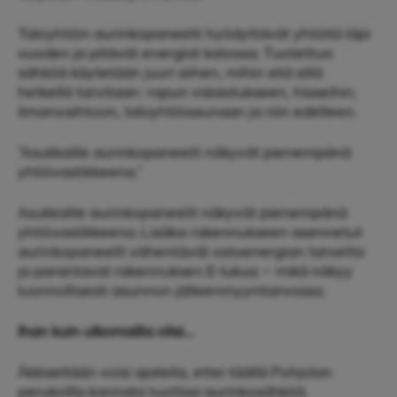
Taloyhtiön aurinkopaneelit hyödyttävät yhtiötä läpi
vuoden ja pitävät energiat katossa. Tuotettua
sähköä käytetään juuri siihen, mihin sitä sillä
hetkellä tarvitaan: rapun valaistukseen, hisseihin,
ilmanvaihtoon, taloyhtiösaunaan ja niin edelleen.
"Asukkaille aurinkopaneelit näkyvät pienempänä
yhtiövastikkeena."
Asukkaille aurinkopaneelit näkyvät pienempänä
yhtiövastikkeena.
Lisäksi rakennukseen asennetut
aurinkopaneelit vähentävät ostoenergian tarvetta
ja parantavat rakennuksen E-lukua
– mikä näkyy
luonnollisesti asunnon jälleenmyyntiarvossa.
Ihan kuin ulkomailla olisi…
Äkkiseltään voisi ajatella, ettei täällä Pohjolan
perukoilla kannata tuottaa aurinkosähköä.