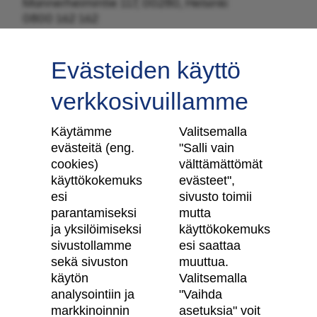
Mannerheimintie 117, 00280, Helsinki
0800 162 162
Evästeiden käyttö
verkkosivuillamme
Tilaa uutiskirje
Käytämme
Valitsemalla
evästeitä (eng.
"Salli vain
cookies)
välttämättömät
käyttökokemuks
evästeet",
Skanska Kodit
esi
sivusto toimii
parantamiseksi
mutta
Artikkelit
ja yksilöimiseksi
käyttökokemuks
sivustollamme
esi saattaa
Digitaalinen asuntokauppa
sekä sivuston
muuttua.
käytön
Valitsemalla
Asiakkaiden kokemuksia meistä
analysointiin ja
"Vaihda
Vastuullisuus
markkinoinnin
asetuksia" voit