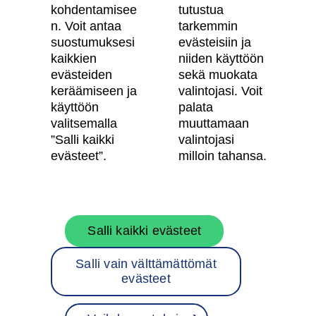
kohdentamisee
tutustua
Tietosuojaseloste
n. Voit antaa
tarkemmin
suostumuksesi
evästeisiin ja
Käyttöehdot
kaikkien
niiden käyttöön
Evästeasetukset
evästeiden
sekä muokata
keräämiseen ja
valintojasi. Voit
Saavutettavuusseloste
käyttöön
palata
valitsemalla
muuttamaan
”Salli kaikki
valintojasi
Oma Skanska
evästeet”.
milloin tahansa.
Tietoa Skanskasta
Salli kaikki evästeet
Töihin meille
Salli vain välttämättömät
Rakentamispalvelut
evästeet
Skanska Suomessa