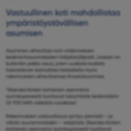
Vastuullinen koti mahdollistaa
ympäristöystävällisen
asumisen
Asuminen aiheuttaa noin viidenneksen
keskivertosuomalaisen hiilijalanjäljestä. Jossain on
kuitenkin pakko asua, joten uudesta kodista
haaveilevan kannattaa tarkastella myös
rakennuksen aiheuttamaa ilmastokuormaa.
"Skanska Kotien kohteisiin asennetut
aurinkopaneelit tuottavat taloyhtiölle keskimäärin
10 930 kWh säästöä vuodessa."
Rakennuksen vastuullisuus syntyy pienistä – ja
vähän suuremmistakin – tekijöistä. Skanska Kotien
kohteisiin asennetut aurinkopaneelit tuottavat