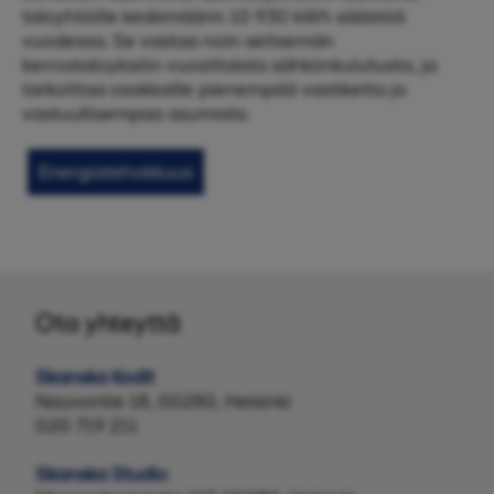
taloyhtiölle keskimäärin 10 930 kWh säästöä
vuodessa. Se vastaa noin seitsemän
kerrostaloyksiön vuosittaista sähkönkulutusta, ja
tarkoittaa osakkaille pienempää vastiketta ja
vastuullisempaa asumista.
Energiatehokkuus
Ota yhteyttä
Skanska Kodit
Nauvontie 18, 00280, Helsinki
020 719 211
Skanska Studio