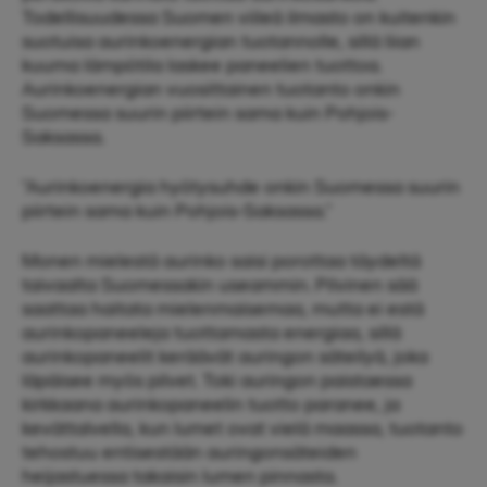
Todellisuudessa Suomen viileä ilmasto on kuitenkin
suotuisa aurinkoenergian tuotannolle, sillä liian
kuuma lämpötila laskee paneelien tuottoa.
Aurinkoenergian vuosittainen tuotanto onkin
Suomessa suurin piirtein sama kuin Pohjois-
Saksassa.
"Aurinkoenergia hyötysuhde onkin Suomessa suurin
piirtein sama kuin Pohjois-Saksassa."
Monen mielestä aurinko saisi porottaa täydeltä
taivaalta Suomessakin useammin. Pilvinen sää
saattaa haitata mielenmaisemaa, mutta ei estä
aurinkopaneeleja tuottamasta energiaa, sillä
aurinkopaneelit keräävät auringon säteilyä, joka
läpäisee myös pilvet. Toki auringon paistaessa
kirkkaana aurinkopaneelin tuotto paranee, ja
kevättalvella, kun lumet ovat vielä maassa, tuotanto
tehostuu entisestään auringonsäteiden
heijastuessa takaisin lumen pinnasta.