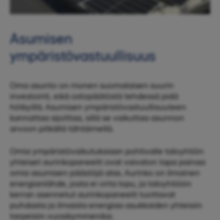
Asumisen
ympäristövastuullisuus
Oma asunto on monen suomalaisen suurin
investointi, eikä ostopäätöstä tehdessä pidä
hötkyillä. Asumisen ympäristövastuullisuuteen
kannattaa sijoittaa, sillä se vaikuttaa asunnon
arvoon pitkällä tähtäimellä.
Omia ympäristövaikutuksiaan pohtivalle taloyhtiön
yhteiset aurinkopaneelit ovat vaivaton tapa painaa
omia asumisen päästöjä alas. Aurinko on ilmainen
energianlähde, josta ei virta lopu, ja taloyhtiöön
kerran asennetut aurinkopaneelit tuottavat
puhdasta ja ilmaista energiaa asukkaiden yhteisiin
tarpeisiin vuosikymmeniksi.