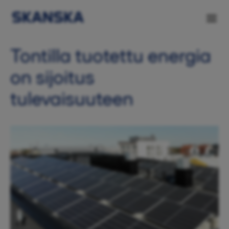
Tontilla tuotettu energia
on sijoitus
tulevaisuuteen